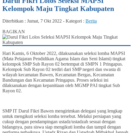
Darul Fikri Lolos Seleksi MAPSI
Kelompok Maju Tingkat Kabupaten
Diterbitkan :
Jumat, 7 Okt 2022
-
Kategori :
Berita
38
BAGIKAN
Hari Kamis, 6 Oktober 2022, dilaksanakan seleksi lomba MAPSI
(Mata Pelajaran Pendidikan Agama Islam dan Seni Islami) tingkat
kelompok SMP Sub Rayon 02 bertempat di SMPN 1 Pringapus.
Kelompok Sub Rayon 02 terdiri dari SMP negeri dan swasta di
wilayah kecamatan Bawen, Kecamatan Bergas, Kecamatan
Bandungan dan Kecamatan Pringapus. Proses seleksi ini
dilaksanakan dengan kepanitiaan oleh MGMP PAI tingkat Sub
Rayon 02.
SMP IT Darul Fikri Bawen mengirimkan delegasi yang lengkap
untuk mengikuti seleksi lomba tersebut. Melalui persiapan yang
cukup dengan pendampingan ustadz/ustadzah sesuai dengan
bidangnya, para siswa siap mengikuti lomba dan tampil dengan
performa terbaiknya. Ustadz Rizaq dan Ustadzah Miftakhul Jannah