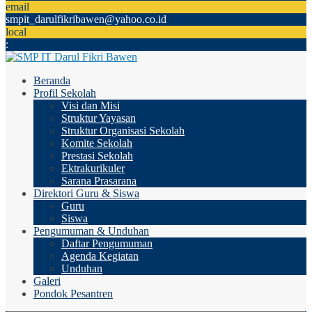
email
smpit_darulfikribawen@yahoo.co.id
local
:
Beranda
Profil Sekolah
Visi dan Misi
Struktur Yayasan
Struktur Organisasi Sekolah
Komite Sekolah
Prestasi Sekolah
Ektrakurikuler
Sarana Prasarana
Direktori Guru & Siswa
Guru
Siswa
Pengumuman & Unduhan
Daftar Pengumuman
Agenda Kegiatan
Unduhan
Galeri
Pondok Pesantren