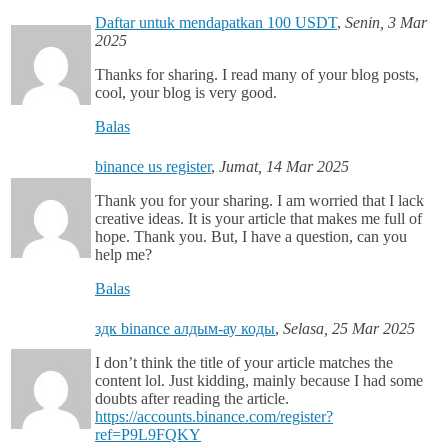
Daftar untuk mendapatkan 100 USDT
,
Senin, 3 Mar
2025
Thanks for sharing. I read many of your blog posts,
cool, your blog is very good.
Balas
binance us register
,
Jumat, 14 Mar 2025
Thank you for your sharing. I am worried that I lack
creative ideas. It is your article that makes me full of
hope. Thank you. But, I have a question, can you
help me?
Balas
здк binance алдым-ау коды
,
Selasa, 25 Mar 2025
I don’t think the title of your article matches the
content lol. Just kidding, mainly because I had some
doubts after reading the article.
https://accounts.binance.com/register?
ref=P9L9FQKY