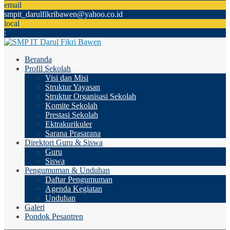
email
smpit_darulfikribawen@yahoo.co.id
local
:
Beranda
Profil Sekolah
Visi dan Misi
Struktur Yayasan
Struktur Organisasi Sekolah
Komite Sekolah
Prestasi Sekolah
Ektrakurikuler
Sarana Prasarana
Direktori Guru & Siswa
Guru
Siswa
Pengumuman & Unduhan
Daftar Pengumuman
Agenda Kegiatan
Unduhan
Galeri
Pondok Pesantren