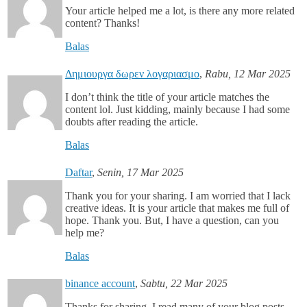
Your article helped me a lot, is there any more related
content? Thanks!
Balas
Δημιουργα δωρεν λογαριασμο
,
Rabu, 12 Mar 2025
I don’t think the title of your article matches the
content lol. Just kidding, mainly because I had some
doubts after reading the article.
Balas
Daftar
,
Senin, 17 Mar 2025
Thank you for your sharing. I am worried that I lack
creative ideas. It is your article that makes me full of
hope. Thank you. But, I have a question, can you
help me?
Balas
binance account
,
Sabtu, 22 Mar 2025
Thanks for sharing. I read many of your blog posts,