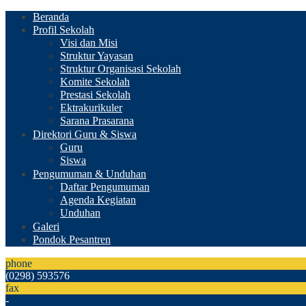
Beranda
Profil Sekolah
Visi dan Misi
Struktur Yayasan
Struktur Organisasi Sekolah
Komite Sekolah
Prestasi Sekolah
Ektrakurikuler
Sarana Prasarana
Direktori Guru & Siswa
Guru
Siswa
Pengumuman & Unduhan
Daftar Pengumuman
Agenda Kegiatan
Unduhan
Galeri
Pondok Pesantren
phone
(0298) 593576
fax
-