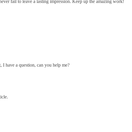
never fail to leave a lasting impression. Keep up the amazing work!
ut, I have a question, can you help me?
icle.