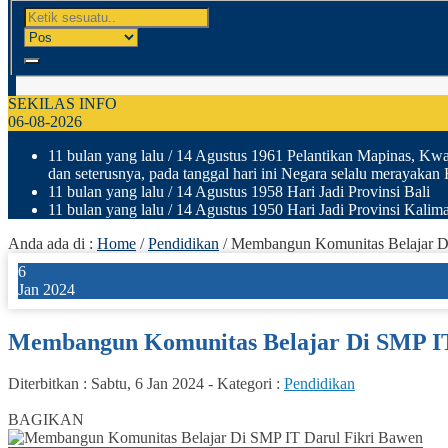
SEKILAS INFO
06-08-2026
11 bulan yang lalu
/ 14 Agustus 1961 Pelantikan Mapinas, Kwar
dan seterusnya, pada tanggal hari ini Negara selalu merayakan
11 bulan yang lalu
/ 14 Agustus 1958 Hari Jadi Provinsi Bali
11 bulan yang lalu
/ 14 Agustus 1950 Hari Jadi Provinsi Kalima
Anda ada di :
Home
/
Pendidikan
/
Membangun Komunitas Belajar D
6
Jan 2024
Membangun Komunitas Belajar Di SMP IT
Diterbitkan :
Sabtu, 6 Jan 2024
-
Kategori :
Pendidikan
46
BAGIKAN