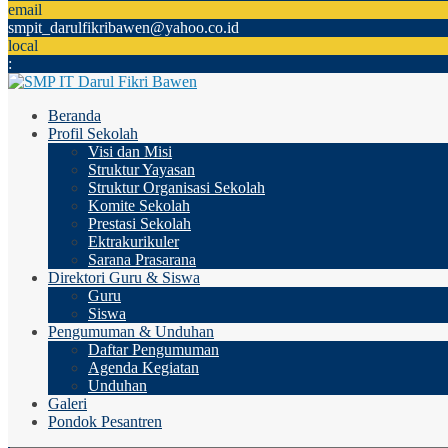
email
smpit_darulfikribawen@yahoo.co.id
local
:
Beranda
Profil Sekolah
Visi dan Misi
Struktur Yayasan
Struktur Organisasi Sekolah
Komite Sekolah
Prestasi Sekolah
Ektrakurikuler
Sarana Prasarana
Direktori Guru & Siswa
Guru
Siswa
Pengumuman & Unduhan
Daftar Pengumuman
Agenda Kegiatan
Unduhan
Galeri
Pondok Pesantren