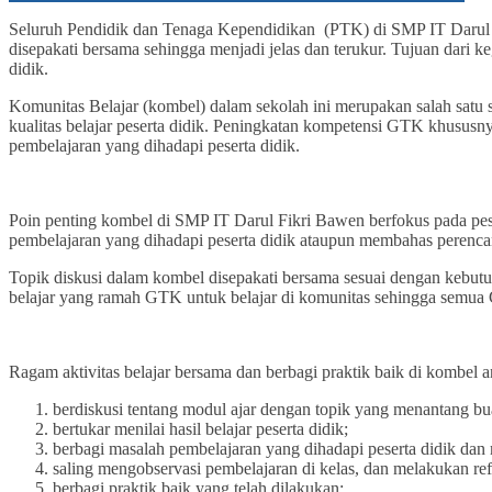
Seluruh Pendidik dan Tenaga Kependidikan (PTK) di SMP IT Darul Fikr
disepakati bersama sehingga menjadi jelas dan terukur. Tujuan dari 
didik.
Komunitas Belajar (kombel) dalam sekolah ini merupakan salah sat
kualitas belajar peserta didik. Peningkatan kompetensi GTK khususn
pembelajaran yang dihadapi peserta didik.
Poin penting kombel di SMP IT Darul Fikri Bawen berfokus pada pese
pembelajaran yang dihadapi peserta didik ataupun membahas perencan
Topik diskusi dalam kombel disepakati bersama sesuai dengan kebutu
belajar yang ramah GTK untuk belajar di komunitas sehingga semua GT
Ragam aktivitas belajar bersama dan berbagi praktik baik di kombel an
berdiskusi tentang modul ajar dengan topik yang menantang buat
bertukar menilai hasil belajar peserta didik;
berbagi masalah pembelajaran yang dihadapi peserta didik dan
saling mengobservasi pembelajaran di kelas, dan melakukan ref
berbagi praktik baik yang telah dilakukan;