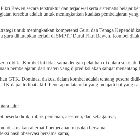
i Bawen secara terstruktur dan terjadwal serta sistematis belajar be
kegiatan tersebut adalah untuk meningkatkan kualitas pembelajaran yan
u strategi untuk meningkatkan kompetensi Guru dan Tenaga Kependid
ya guru diharapkan terjadi di SMP IT Darul Fikri Bawen. Kombel dila
rta didik . Kombel ini tidak sama dengan pelatihan di dalam sekolah
aan pembelajaran dari materi yang diprediksi akan sangat menantang ba
han GTK. Dominasi diskusi dalam kombel adalah tentang peserta didik
K dapat terlibat aktif. Penerapan tata nilai yang menjadi hal yang sa
tara lain:
 peserta didik, rubrik penilaian, asesmen, dan sebagainya;
 mendiskusikan alternatif pemecahan masalah bersama;
leksi hasil observasi bersama-sama;