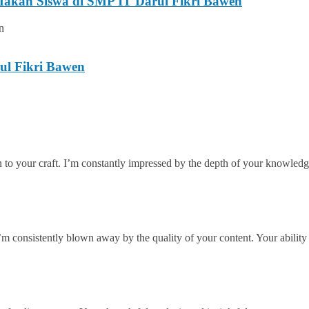
 Makan Siswa di SMP IT Darul Fikri Bawen
ul Fikri Bawen
on to your craft. I’m constantly impressed by the depth of your knowled
 consistently blown away by the quality of your content. Your ability t