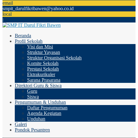
email
smpit_darulfikribawen@yahoo.co.id
local
:
Beranda
Profil Sekolah
Visi dan Misi
Struktur Yayasan
Struktur Organisasi Sekolah
Komite Sekolah
Prestasi Sekolah
Ektrakurikuler
Sarana Prasarana
Direktori Guru & Siswa
Guru
Siswa
Pengumuman & Unduhan
Daftar Pengumuman
Agenda Kegiatan
Unduhan
Galeri
Pondok Pesantren