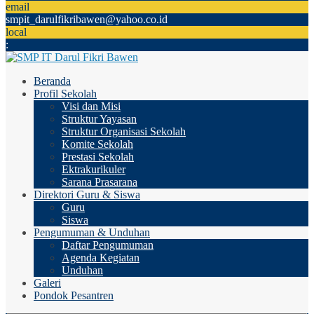
email
smpit_darulfikribawen@yahoo.co.id
local
:
Beranda
Profil Sekolah
Visi dan Misi
Struktur Yayasan
Struktur Organisasi Sekolah
Komite Sekolah
Prestasi Sekolah
Ektrakurikuler
Sarana Prasarana
Direktori Guru & Siswa
Guru
Siswa
Pengumuman & Unduhan
Daftar Pengumuman
Agenda Kegiatan
Unduhan
Galeri
Pondok Pesantren