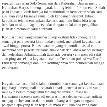
separuh ruas jalan Solo-Semarang dari Kelurahan Bawen menuju
Kelurahan Harjosari dengan jarak kurang lebih 4-5 kilometer. Sudah
pasti kegiatan kirab budaya ini menimbulkan kemacetan salah satu
sisi jalan yang biasanya ramai oleh kendaraan tersebut. Pihak
kepolisian telah menyiapkan skenario agar lalu lintas bisa tetap
berjalan meskipun agak tersendat dengan melakukan pengalihan
jalan dan membuat jalur alternatif.
Kondisi cuaca yang panasnya cukup ekstrim tidak mengurangi
semangat para peserta kirab budaya untuk mengikuti kegiatan dari
awal hingga purna. Panas matahari yang dipantulkan aspal cukup
membuat para peserta terutama anak-anak dan lansia mandi keringat
dan kelelahan. Alhamdulillah tidak ada peserta yang menjadi sakit
atau pingsan selama kegiatan tersebut. Demikian pula siswa Darul
Fikri tetap semangat dan utuh kontingennya dari pembukaan hingga
penutupan.
Kegiatan semacam ini selain menumbuhkan semangat kebersamaan
juga bagian mengenalkan sejarah kepada generasi masa kini yang
mungkin belum mengetahui tentang dinamika di masa lalu.
Harapannya mereka menjadi generasi masa depan yang senantiasa
menjaga kebersamaan dan keutuhan bangsa dengan mengambil
pelajaran apa yang telah terjadi di masa lalu, jika ada yang baik