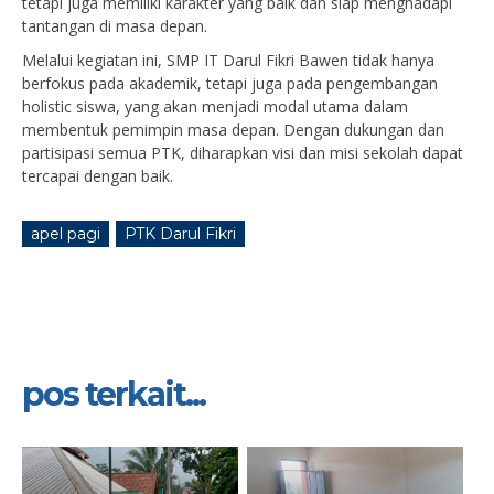
tetapi juga memiliki karakter yang baik dan siap menghadapi
tantangan di masa depan.
Melalui kegiatan ini, SMP IT Darul Fikri Bawen tidak hanya
berfokus pada akademik, tetapi juga pada pengembangan
holistic siswa, yang akan menjadi modal utama dalam
membentuk pemimpin masa depan. Dengan dukungan dan
partisipasi semua PTK, diharapkan visi dan misi sekolah dapat
tercapai dengan baik.
apel pagi
PTK Darul Fikri
pos terkait...