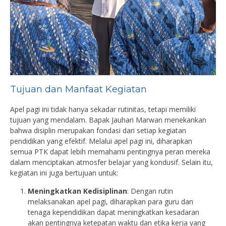
Tujuan dan Manfaat Kegiatan
Apel pagi ini tidak hanya sekadar rutinitas, tetapi memiliki
tujuan yang mendalam. Bapak Jauhari Marwan menekankan
bahwa disiplin merupakan fondasi dari setiap kegiatan
pendidikan yang efektif. Melalui apel pagi ini, diharapkan
semua PTK dapat lebih memahami pentingnya peran mereka
dalam menciptakan atmosfer belajar yang kondusif. Selain itu,
kegiatan ini juga bertujuan untuk:
Meningkatkan Kedisiplinan
: Dengan rutin
melaksanakan apel pagi, diharapkan para guru dan
tenaga kependidikan dapat meningkatkan kesadaran
akan pentingnya ketepatan waktu dan etika kerja yang