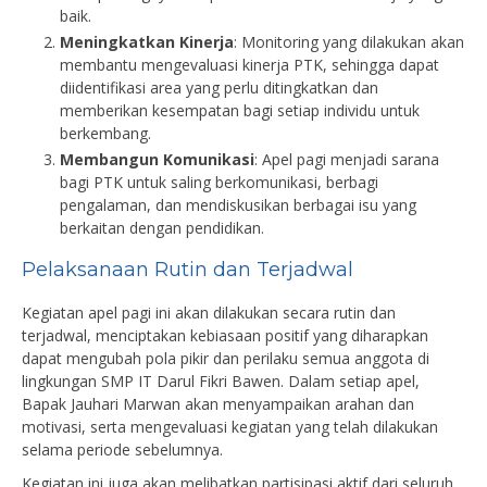
baik.
Meningkatkan Kinerja
: Monitoring yang dilakukan akan
membantu mengevaluasi kinerja PTK, sehingga dapat
diidentifikasi area yang perlu ditingkatkan dan
memberikan kesempatan bagi setiap individu untuk
berkembang.
Membangun Komunikasi
: Apel pagi menjadi sarana
bagi PTK untuk saling berkomunikasi, berbagi
pengalaman, dan mendiskusikan berbagai isu yang
berkaitan dengan pendidikan.
Pelaksanaan Rutin dan Terjadwal
Kegiatan apel pagi ini akan dilakukan secara rutin dan
terjadwal, menciptakan kebiasaan positif yang diharapkan
dapat mengubah pola pikir dan perilaku semua anggota di
lingkungan SMP IT Darul Fikri Bawen. Dalam setiap apel,
Bapak Jauhari Marwan akan menyampaikan arahan dan
motivasi, serta mengevaluasi kegiatan yang telah dilakukan
selama periode sebelumnya.
Kegiatan ini juga akan melibatkan partisipasi aktif dari seluruh