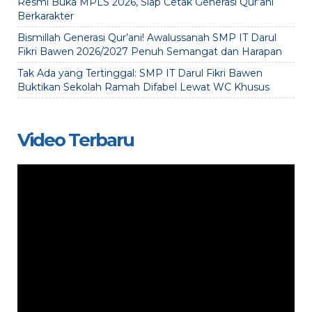
Resmi Buka MPLS 2026, Siap Cetak Generasi Qur’ani
Berkarakter
Bismillah Generasi Qur’ani! Awalussanah SMP IT Darul
Fikri Bawen 2026/2027 Penuh Semangat dan Harapan
Tak Ada yang Tertinggal: SMP IT Darul Fikri Bawen
Buktikan Sekolah Ramah Difabel Lewat WC Khusus
Video Terbaru