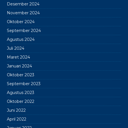
Desember 2024
November 2024
Oktober 2024
September 2024
Agustus 2024
Juli 2024
Maret 2024
Januari 2024
Oktober 2023
September 2023
Agustus 2023
Oktober 2022
Juni 2022
April 2022
Januari 2022