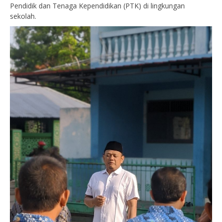
Pendidik dan Tenaga Kependidikan (PTK) di lingkungan
sekolah.