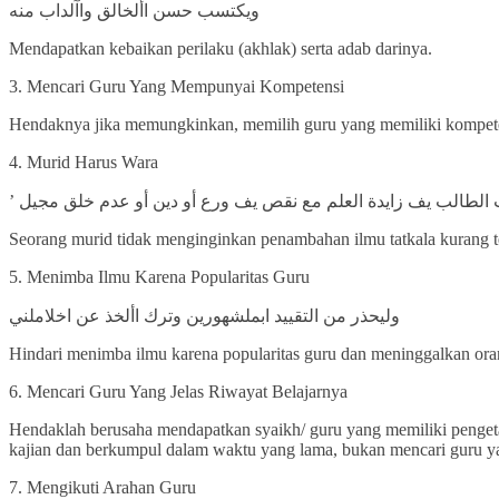
ويكتسب حسن األخالق واآلداب منه
Mendapatkan kebaikan perilaku (akhlak) serta adab darinya.
3. Mencari Guru Yang Mempunyai Kompetensi
Hendaknya jika memungkinkan, memilih guru yang memiliki kompetens
4. Murid Harus Wara
Seorang murid tidak menginginkan penambahan ilmu tatkala kurang te
5. Menimba Ilmu Karena Popularitas Guru
وليحذر من التقييد ابملشهورين وترك األخذ عن اخلاملني
Hindari menimba ilmu karena popularitas guru dan meninggalkan oran
6. Mencari Guru Yang Jelas Riwayat Belajarnya
Hendaklah berusaha mendapatkan syaikh/ guru yang memiliki penget
kajian dan berkumpul dalam waktu yang lama, bukan mencari guru y
7. Mengikuti Arahan Guru