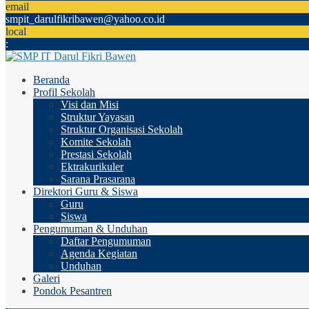
email
smpit_darulfikribawen@yahoo.co.id
local
:
Beranda
Profil Sekolah
Visi dan Misi
Struktur Yayasan
Struktur Organisasi Sekolah
Komite Sekolah
Prestasi Sekolah
Ektrakurikuler
Sarana Prasarana
Direktori Guru & Siswa
Guru
Siswa
Pengumuman & Unduhan
Daftar Pengumuman
Agenda Kegiatan
Unduhan
Galeri
Pondok Pesantren