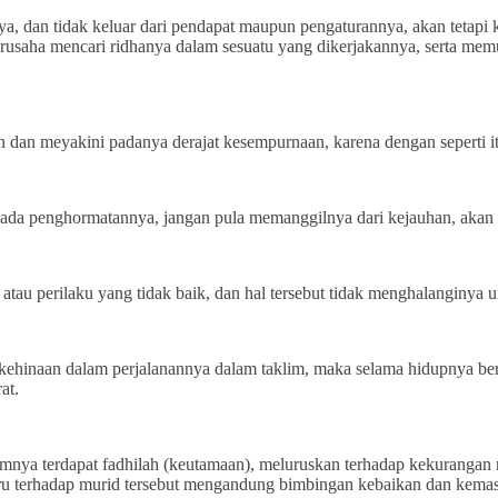
, dan tidak keluar dari pendapat maupun pengaturannya, akan tetapi k
berusaha mencari ridhanya dalam sesuatu yang dikerjakannya, serta m
 meyakini padanya derajat kesempurnaan, karena dengan seperti itu 
ada penghormatannya, jangan pula memanggilnya dari kejauhan, akan t
u, atau perilaku yang tidak baik, dan hal tersebut tidak menghalanginy
as kehinaan dalam perjalanannya dalam taklim, maka selama hidupnya b
at.
mnya terdapat fadhilah (keutamaan), meluruskan terhadap kekurangan m
guru terhadap murid tersebut mengandung bimbingan kebaikan dan kema