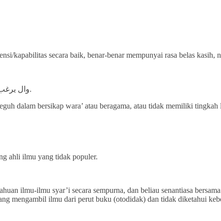
i/kapabilitas secara baik, benar-benar mempunyai rasa belas kasih,
’ وال يرغب الطالب يف زايدة العلم مع نقص يف ورع أو دين أو عدم خلق مجيل.
guh dalam bersikap wara’ atau beragama, atau tidak memiliki tingkah 
g ahli ilmu yang tidak populer.
ahuan ilmu-ilmu syar’i secara sempurna, dan beliau senantiasa bers
ang mengambil ilmu dari perut buku (otodidak) dan tidak diketahui 