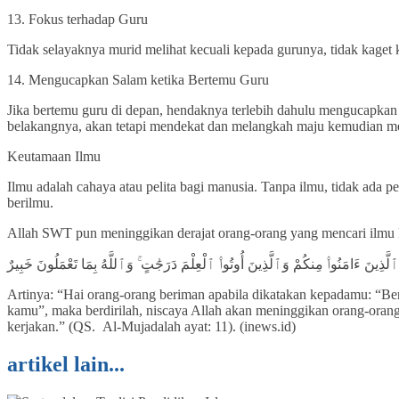
13. Fokus terhadap Guru
Tidak selayaknya murid melihat kecuali kepada gurunya, tidak kaget
14. Mengucapkan Salam ketika Bertemu Guru
Jika bertemu guru di depan, hendaknya terlebih dahulu mengucapkan s
belakangnya, akan tetapi mendekat dan melangkah maju kemudian m
Keutamaan Ilmu
Ilmu adalah cahaya atau pelita bagi manusia. Tanpa ilmu, tidak ada 
berilmu.
Allah SWT pun meninggikan derajat orang-orang yang mencari ilmu 
َّذِينَ ءَامَنُوا۟ مِنكُمْ وَٱلَّذِينَ أُوتُوا۟ ٱلْعِلْمَ دَرَجَٰتٍ ۚ وَٱللَّهُ بِمَا تَعْمَلُونَ خَبِيرٌ
Artinya: “Hai orang-orang beriman apabila dikatakan kepadamu: “Be
kamu”, maka berdirilah, niscaya Allah akan meninggikan orang-oran
kerjakan.” (QS. Al-Mujadalah ayat: 11). (inews.id)
artikel lain...