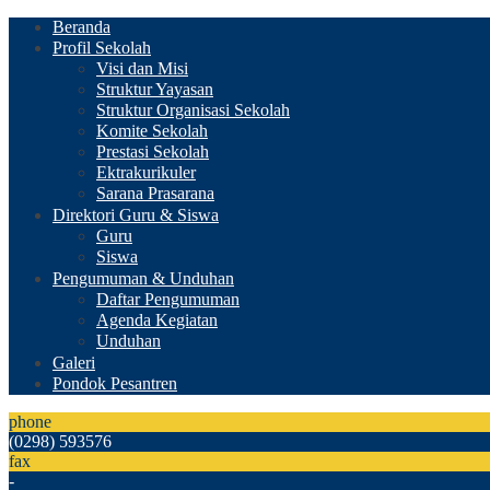
Beranda
Profil Sekolah
Visi dan Misi
Struktur Yayasan
Struktur Organisasi Sekolah
Komite Sekolah
Prestasi Sekolah
Ektrakurikuler
Sarana Prasarana
Direktori Guru & Siswa
Guru
Siswa
Pengumuman & Unduhan
Daftar Pengumuman
Agenda Kegiatan
Unduhan
Galeri
Pondok Pesantren
phone
(0298) 593576
fax
-