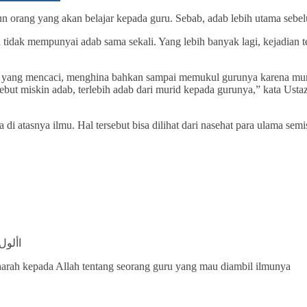
n orang yang akan belajar kepada guru. Sebab, adab lebih utama sebe
 tidak mempunyai adab sama sekali. Yang lebih banyak lagi, kejadian
 yang mencaci, menghina bahkan sampai memukul gurunya karena murid 
rsebut miskin adab, terlebih adab dari murid kepada gurunya,” kata
i atasnya ilmu. Hal tersebut bisa dilihat dari nasehat para ulama se
األول
rah kepada Allah tentang seorang guru yang mau diambil ilmunya