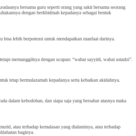
eadaanya bersama guru seperti orang yang sakit bersama seorang
emuliakannya dengan berkhidmah kepadanya sebagai bentuk
bisa lebih berpotensi untuk mendapatkan manfaat darinya.
etapi memanggilnya dengan ucapan: “wahai sayyidi, wahai ustadzi”.
a untuk tetap bermulazamah kepadanya serta kebaikan akidahnya.
erada dalam kebodohan, dan siapa saja yang bersabar atasnya maka
urid, atau terhadap kemalasan yang dialaminya, atau terhadap
shlahatan baginya.