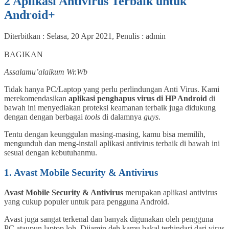
2 Aplikasi Antivirus Terbaik untuk
Android+
Diterbitkan :
Selasa, 20 Apr 2021
, Penulis :
admin
1
BAGIKAN
Assalamu’alaikum Wr.Wb
Tidak hanya PC/Laptop yang perlu perlindungan Anti Virus. Kami
merekomendasikan
aplikasi penghapus virus di HP Android
di
bawah ini menyediakan proteksi keamanan terbaik juga didukung
dengan dengan berbagai
tools
di dalamnya
guys
.
Tentu dengan keunggulan masing-masing, kamu bisa memilih,
mengunduh dan meng-install aplikasi antivirus terbaik di bawah ini
sesuai dengan kebutuhanmu.
1. Avast Mobile Security & Antivirus
Avast Mobile Security & Antivirus
merupakan aplikasi antivirus
yang cukup populer untuk para pengguna Android.
Avast juga sangat terkenal dan banyak digunakan oleh pengguna
PC ataupun laptop loh. Dijamin deh kamu bakal terhindari dari virus