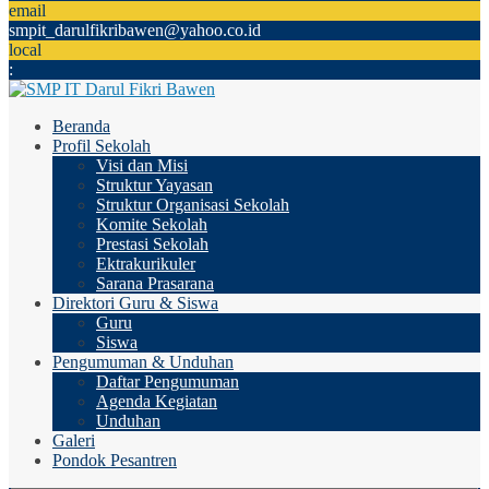
email
smpit_darulfikribawen@yahoo.co.id
local
:
Beranda
Profil Sekolah
Visi dan Misi
Struktur Yayasan
Struktur Organisasi Sekolah
Komite Sekolah
Prestasi Sekolah
Ektrakurikuler
Sarana Prasarana
Direktori Guru & Siswa
Guru
Siswa
Pengumuman & Unduhan
Daftar Pengumuman
Agenda Kegiatan
Unduhan
Galeri
Pondok Pesantren