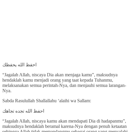
احفظ الله يحفظك
“Jagalah Allah, niscaya Dia akan menjaga kamu”, maksudnya
hendaklah kamu menjadi orang yang taat kepada Tuhanmu,
melaksanakan semua perintah-Nya, dan menjauhi semua larangan-
Nya.
Sabda Rasulullah Shallallahu ‘alaihi wa Sallam:
احفظ الله تجده تجاهك
“Jagalah Allah, niscaya kamu akan mendapati Dia di hadapanmu”,
maksudnya hendaklah beramal karena-Nya dengan penuh ketaatan
sehingga Allah tidak memandangmu sebagai orang yang menyalahi