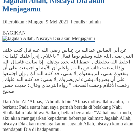
Jagalah Allah, Niscaya Dia akan
Menjagamu
Diterbitkan :
Minggu, 9 Mei 2021
, Penulis :
admin
0
BAGIKAN
عن أبي العباس عبدالله بن عباس رضي الله عنه قال كنت خلف
النبي صلى الله عليه وسلم يوماً فقال ” يا غلام , إني أعلمك كلمات :
احفظ الله يحفظك , احفظ الله تجده تجاهك , إذا سألت فاسأل الله
وإذا استعنت فاستعن بالله , واعلم أن الأمة لو اجتمعت على أن
ينفعوك بشيء لم ينفعوك إلا بشيء قد كتبه الله لك , وإن اجتمعوا
على أن يضروك بشيء لم يضروك إلا بشيء قد كتبه الله عليك ,
رفعت الأقلام وجفت الصحف ” رواه الترمذي وقال : حديث حسن
صحيح
Dari Abu Al ‘Abbas, ‘Abdullah bin ‘Abbas radhiyallahu anhu, ia
berkata: Pada suatu hari saya pernah berada di belakang Nabi
Shallallahu ‘alaihi wa Sallam, beliau bersabda: “Wahai anak muda,
aku akan mengajarkan kepadamu beberapa kalimat: Jagalah Allah,
niscaya Dia akan menjaga kamu. Jagalah Allah, niscaya kamu akan
mendapati Dia di hadapanmu.