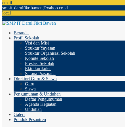
email
smpit_darulfikribawen@yahoo.co.id
local
:
Beranda
Profil Sekolah
Visi dan Misi
Struktur Yayasan
Struktur Organisasi Sekolah
Komite Sekolah
Prestasi Sekolah
Ektrakurikuler
Sarana Prasarana
Direktori Guru & Siswa
Guru
Siswa
Pengumuman & Unduhan
Daftar Pengumuman
Agenda Kegiatan
Unduhan
Galeri
Pondok Pesantren