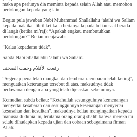
maka apa perlunya dia meminta kepada selain Allah atau memohon
pertolongan kepada yang lain.
Begitu pula jawaban Nabi Muhammad Shallallahu ‘alaihi wa Sallam
kepada malaikat Jibril ketika ia bertanya kepada beliau saat berada
di langit (ketika mi’raj): “Apakah engkau membutuhkan
pertolongan?” Beliau menjawab:
“Kalau kepadamu tidak”.
Sabda Nabi Shallallahu ‘alaihi wa Sallam:
رفعت الأقلام وجفت الصحف
“Segenap pena telah diangkat dan lembaran-lembaran telah kering”,
menguatkan keterangan tersebut di atas, maksudnya tidak
berlawanan dengan apa yang telah dijelaskan sebelumnya.
Kemudian sabda beliau: “Ketahuilah sesungguhnya kemenangan
menyertai kesabaran dan sesungguhnya kesenangan menyertai
kesusahan dan kesulitan”, maksudnya beliau mengingatkan kepada
manusia di dunia ini, terutama orang-orang shalih bahwa mereka itu
selalu dihadapkan kepada ujian dan cobaan sebagaimana firman
Allah: