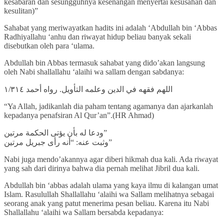
kesabaran dan sesungguhnya kesenangan menyertai kesusahan dan
kesulitan)”
Sahabat yang meriwayatkan hadits ini adalah ‘Abdullah bin ‘Abbas
Radhiyallahu ‘anhu dan riwayat hidup beliau banyak sekali
disebutkan oleh para ‘ulama.
Abdullah bin Abbas termasuk sahabat yang dido’akan langsung
oleh Nabi shallallahu ‘alaihi wa sallam dengan sabdanya:
اللهم فقهه في الدين وعلمه التأويل. رواه أحمد ١/٣١٤
“Ya Allah, jadikanlah dia paham tentang agamanya dan ajarkanlah
kepadanya penafsiran Al Qur’an”.(HR Ahmad)
ودعا له بأن يؤتى الحكمة مرتين”
وثبت عنه: “أنه رأى جبريل مرتين”
Nabi juga mendo’akannya agar diberi hikmah dua kali. Ada riwayat
yang sah dari dirinya bahwa dia pernah melihat Jibril dua kali.
Abdullah bin ‘abbas adalah ulama yang kaya ilmu di kalangan umat
Islam. Rasulullah Shallallahu ‘alaihi wa Sallam melihatnya sebagai
seorang anak yang patut menerima pesan beliau. Karena itu Nabi
Shallallahu ‘alaihi wa Sallam bersabda kepadanya: