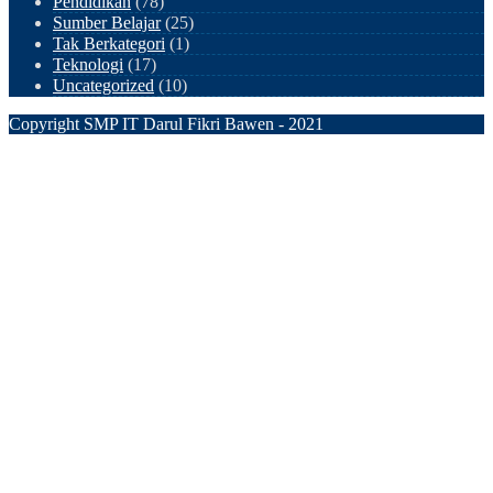
Pendidikan
(78)
Sumber Belajar
(25)
Tak Berkategori
(1)
Teknologi
(17)
Uncategorized
(10)
Copyright SMP IT Darul Fikri Bawen - 2021