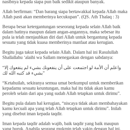
nasibnya kepada siapa pun baik sedikit ataupun banyak.
Allah berfirman: “Dan barang siapa bertawakkal kepada Allah maka
Allah pasti akan memberinya kecukupan”. (QS. Ath Thalaq : 3)
Berapa besar ketergantungan seseorang kepada selain Allah baik
dalam hatinya maupun dalam angan-angannya, maka sebesar itu
pula ia telah menjauhkan diri dari Allah untuk bergantung kepada
sesuatu yang tidak kuasa memberinya manfaat atau kerugian.
Begitu juga takut kepada selain Allah. Dalam hal ini Rasulullah
Shallallahu ‘alaihi wa Sallam menegaskan dengan sabdanya:
“واعلم أن الأمة لو اجتمعت على أن ينفعونك بشيء لم ينفعوك إلا
بشيء قد كتبه الله لك”
“Ketahuilah, sekiranya semua umat berkumpul untuk memberikan
kepadamu sesuatu keuntungan, maka hal itu tidak akan kamu
peroleh selain dari apa yang sudah Allah tetapkan untuk dirimu”.
Begitu pula dalam hal kerugian, “niscaya tidak akan membahayakan
kamu kecuali apa yang telah Allah tetapkan untuk dirimu”. Inilah
yang disebut iman kepada taqdir.
Iman kepada taqdir adalah wajib, baik taqdir yang baik maupun
yang buruk. Apabila seorang mukmin telah yakin dengan hal ini,