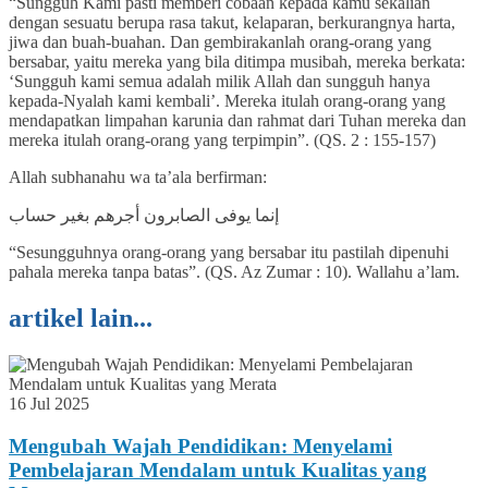
“Sungguh Kami pasti memberi cobaan kepada kamu sekalian
dengan sesuatu berupa rasa takut, kelaparan, berkurangnya harta,
jiwa dan buah-buahan. Dan gembirakanlah orang-orang yang
bersabar, yaitu mereka yang bila ditimpa musibah, mereka berkata:
‘Sungguh kami semua adalah milik Allah dan sungguh hanya
kepada-Nyalah kami kembali’. Mereka itulah orang-orang yang
mendapatkan limpahan karunia dan rahmat dari Tuhan mereka dan
mereka itulah orang-orang yang terpimpin”. (QS. 2 : 155-157)
Allah subhanahu wa ta’ala berfirman:
إنما يوفى الصابرون أجرهم بغير حساب
“Sesungguhnya orang-orang yang bersabar itu pastilah dipenuhi
pahala mereka tanpa batas”. (QS. Az Zumar : 10). Wallahu a’lam.
artikel lain...
16 Jul 2025
Mengubah Wajah Pendidikan: Menyelami
Pembelajaran Mendalam untuk Kualitas yang