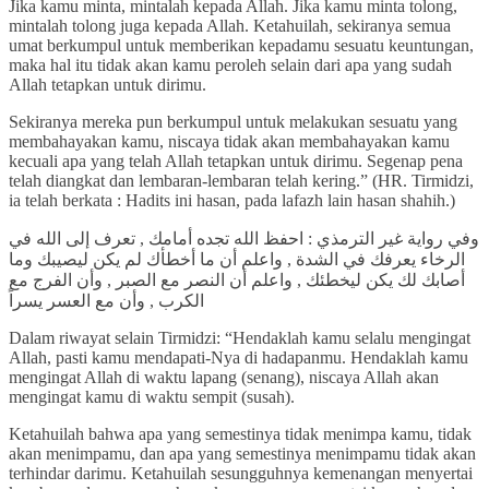
Jika kamu minta, mintalah kepada Allah. Jika kamu minta tolong,
mintalah tolong juga kepada Allah. Ketahuilah, sekiranya semua
umat berkumpul untuk memberikan kepadamu sesuatu keuntungan,
maka hal itu tidak akan kamu peroleh selain dari apa yang sudah
Allah tetapkan untuk dirimu.
Sekiranya mereka pun berkumpul untuk melakukan sesuatu yang
membahayakan kamu, niscaya tidak akan membahayakan kamu
kecuali apa yang telah Allah tetapkan untuk dirimu. Segenap pena
telah diangkat dan lembaran-lembaran telah kering.” (HR. Tirmidzi,
ia telah berkata : Hadits ini hasan, pada lafazh lain hasan shahih.)
وفي رواية غير الترمذي : احفظ الله تجده أمامك , تعرف إلى الله في
الرخاء يعرفك في الشدة , واعلم أن ما أخطأك لم يكن ليصيبك وما
أصابك لك يكن ليخطئك , واعلم أن النصر مع الصبر , وأن الفرج مع
الكرب , وأن مع العسر يسراً
Dalam riwayat selain Tirmidzi: “Hendaklah kamu selalu mengingat
Allah, pasti kamu mendapati-Nya di hadapanmu. Hendaklah kamu
mengingat Allah di waktu lapang (senang), niscaya Allah akan
mengingat kamu di waktu sempit (susah).
Ketahuilah bahwa apa yang semestinya tidak menimpa kamu, tidak
akan menimpamu, dan apa yang semestinya menimpamu tidak akan
terhindar darimu. Ketahuilah sesungguhnya kemenangan menyertai