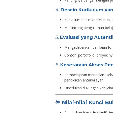
Pentingnya pengembangan pro
4.
Desain Kurikulum yan
Kurikulum harus kontekstual, 
Merancang pengalaman bela
5.
Evaluasi yang Autenti
Mengedepankan penilaian forma
Contoh: portofolio, proyek nyat
6.
Kesetaraan Akses Pe
Pembelajaran mendalam sebag
pendidikan antarwilayah.
Diperlukan dukungan kebijakan
🌟
Nilai-nilai Kunci Bu
Pendidikan harus
inklusif
,
be