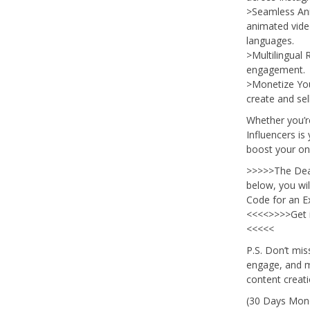
>Seamless Ani
animated vide
languages.
>Multilingual 
engagement.
>Monetize You
create and sell
Whether you’re
Influencers is
boost your on
>>>>>The Deal’
below, you wil
Code for an E
<<<<>>>>Get i
<<<<<
P.S. Don’t mis
engage, and m
content creati
(30 Days Mon