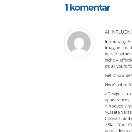
1 komentar
AI INFLUEN
Introducing A
Imagine creati
deliver authen
niche – effortl
it’s all yours f
Get it now bef
Here’s what AI
>Design Ultra-R
appearances, 
>Produce Vira
>Create Versat
tutorials, and
>Blast Your Co
across Instag