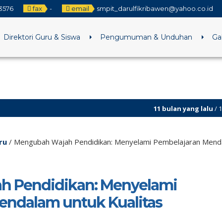
3576
fax
-
email
smpit_darulfikribawen@yahoo.co.id
Direktori Guru & Siswa
Pengumuman & Unduhan
Gal
11 bulan yang lalu
/ 14 Agustus 196
11 bulan yang lalu
/ 14 Agustus 1950
ru
/
Mengubah Wajah Pendidikan: Menyelami Pembelajaran Menda
 Pendidikan: Menyelami
endalam untuk Kualitas