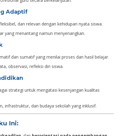
fesional guru secara berkelanjutan.
g Adaptif
fleksibel, dan relevan dengan kehidupan nyata siswa.
jar yang menantang namun menyenangkan.
k
tif dan sumatif yang menilai proses dan hasil belajar.
a, observasi, refleksi diri siswa.
ndidikan
ai strategi untuk mengatasi kesenjangan kualitas
, infrastruktur, dan budaya sekolah yang inklusif.
ku Ini:
rkeadilan
, dan
berorientasi pada pengembangan