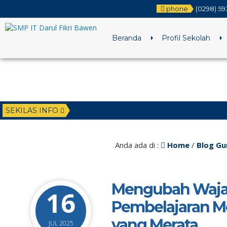
phone
(0298) 59
Beranda
Profil Sekolah
SEKILAS INFO
Anda ada di :
Home
/
Blog Gu
Mengubah Wajah
16
Pembelajaran M
yang Merata
JUL 2025