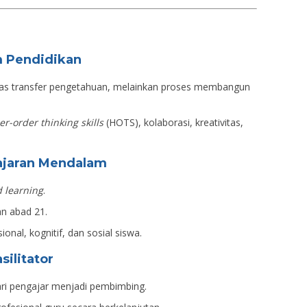
m Pendidikan
atas transfer pengetahuan, melainkan proses membangun
er-order thinking skills
(HOTS), kolaborasi, kreativitas,
ajaran Mendalam
 learning
.
an abad 21.
nal, kognitif, dan sosial siswa.
silitator
ari pengajar menjadi pembimbing.