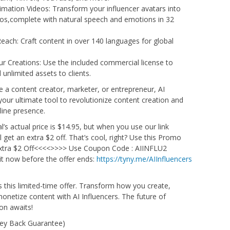
mation Videos: Transform your influencer avatars into
os,complete with natural speech and emotions in 32
Reach: Craft content in over 140 languages for global
r Creations: Use the included commercial license to
 unlimited assets to clients.
 a content creator, marketer, or entrepreneur, AI
 your ultimate tool to revolutionize content creation and
line presence.
s actual price is $14.95, but when you use our link
l get an extra $2 off. That’s cool, right? Use this Promo
xtra $2 Off<<<<>>>> Use Coupon Code : AIINFLU2
t now before the offer ends:
https://tyny.me/AIInfluencers
s this limited-time offer. Transform how you create,
onetize content with AI Influencers. The future of
on awaits!
ey Back Guarantee)