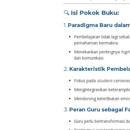
🔍
Isi Pokok Buku:
1.
Paradigma Baru dala
Pembelajaran tidak lagi seb
pemahaman bermakna.
Menekankan pentingnya
high
dan komunikasi.
2.
Karakteristik Pembel
Fokus pada
student-centered
Mengintegrasikan keterampil
Mendorong keterlibatan emosio
3.
Peran Guru sebagai Fa
Guru perlu bertransformasi d