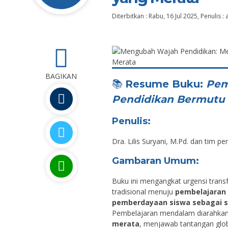
Diterbitkan :
Rabu, 16 Jul 2025
, Penulis :
1
BAGIKAN
📚
Resume Buku:
Pem
Pendidikan Bermutu
Penulis:
Dra. Lilis Suryani, M.Pd. dan tim pen
Gambaran Umum:
Buku ini mengangkat urgensi trans
tradisional menuju
pembelajaran
pemberdayaan siswa sebagai s
Pembelajaran mendalam diarahka
merata
, menjawab tantangan globa