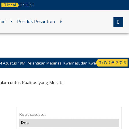
local
23
:
51
38
eri
Pondok Pesantren
07-08-2026
1 Pelantikan Mapinas, Kwarnas, dan Kwarnari di Istana Negara, serta pe
 Hari Jadi Provinsi Kalimantan Selatan.
lam untuk Kualitas yang Merata