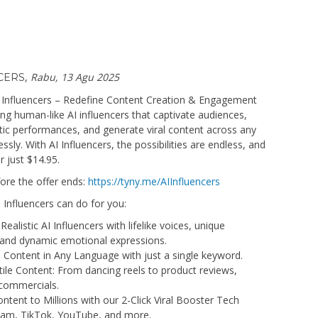
,
Rabu, 13 Agu 2025
CERS
I Influencers – Redefine Content Creation & Engagement
ng human-like AI influencers that captivate audiences,
tic performances, and generate viral content across any
essly. With AI Influencers, the possibilities are endless, and
or just $14.95.
ore the offer ends:
https://tyny.me/AIInfluencers
 Influencers can do for you:
ealistic AI Influencers with lifelike voices, unique
and dynamic emotional expressions.
l Content in Any Language with just a single keyword.
ile Content: From dancing reels to product reviews,
 commercials.
ntent to Millions with our 2-Click Viral Booster Tech
ram, TikTok, YouTube, and more.