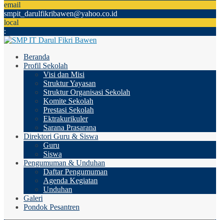
email
smpit_darulfikribawen@yahoo.co.id
local
:
Beranda
Profil Sekolah
Visi dan Misi
Struktur Yayasan
Struktur Organisasi Sekolah
Komite Sekolah
Prestasi Sekolah
Ektrakurikuler
Sarana Prasarana
Direktori Guru & Siswa
Guru
Siswa
Pengumuman & Unduhan
Daftar Pengumuman
Agenda Kegiatan
Unduhan
Galeri
Pondok Pesantren