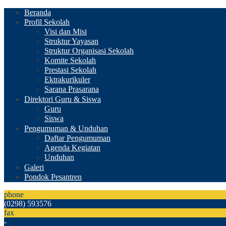
Beranda
Profil Sekolah
Visi dan Misi
Struktur Yayasan
Struktur Organisasi Sekolah
Komite Sekolah
Prestasi Sekolah
Ektrakurikuler
Sarana Prasarana
Direktori Guru & Siswa
Guru
Siswa
Pengumuman & Unduhan
Daftar Pengumuman
Agenda Kegiatan
Unduhan
Galeri
Pondok Pesantren
phone
(0298) 593576
fax
-