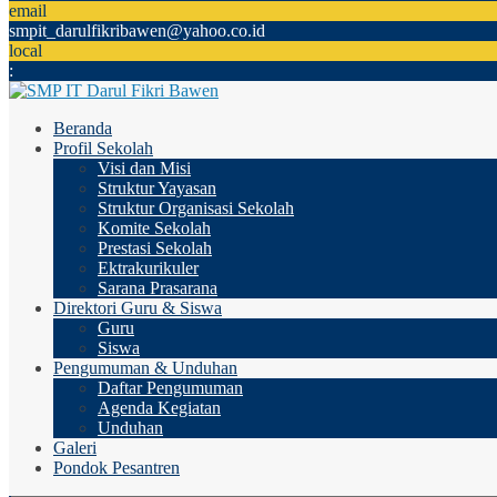
email
smpit_darulfikribawen@yahoo.co.id
local
:
Beranda
Profil Sekolah
Visi dan Misi
Struktur Yayasan
Struktur Organisasi Sekolah
Komite Sekolah
Prestasi Sekolah
Ektrakurikuler
Sarana Prasarana
Direktori Guru & Siswa
Guru
Siswa
Pengumuman & Unduhan
Daftar Pengumuman
Agenda Kegiatan
Unduhan
Galeri
Pondok Pesantren