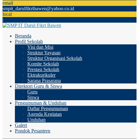
email
smpit_darulfikribawen@yahoo.co.id
local
:
Beranda
Profil Sekolah
Visi dan Misi
Struktur Yayasan
Struktur Organisasi Sekolah
Komite Sekolah
Prestasi Sekolah
Ektrakurikuler
Sarana Prasarana
Direktori Guru & Siswa
Guru
Siswa
Pengumuman & Unduhan
Daftar Pengumuman
Agenda Kegiatan
Unduhan
Galeri
Pondok Pesantren