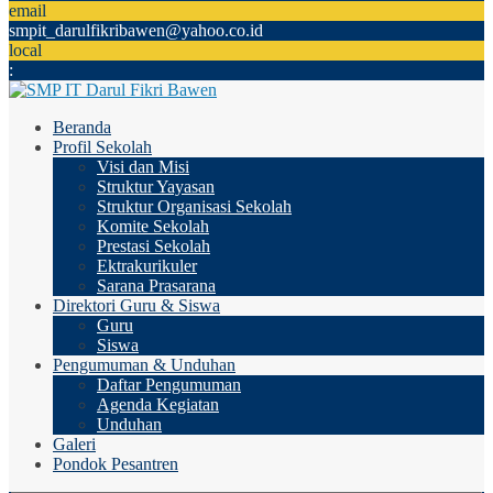
email
smpit_darulfikribawen@yahoo.co.id
local
:
Beranda
Profil Sekolah
Visi dan Misi
Struktur Yayasan
Struktur Organisasi Sekolah
Komite Sekolah
Prestasi Sekolah
Ektrakurikuler
Sarana Prasarana
Direktori Guru & Siswa
Guru
Siswa
Pengumuman & Unduhan
Daftar Pengumuman
Agenda Kegiatan
Unduhan
Galeri
Pondok Pesantren