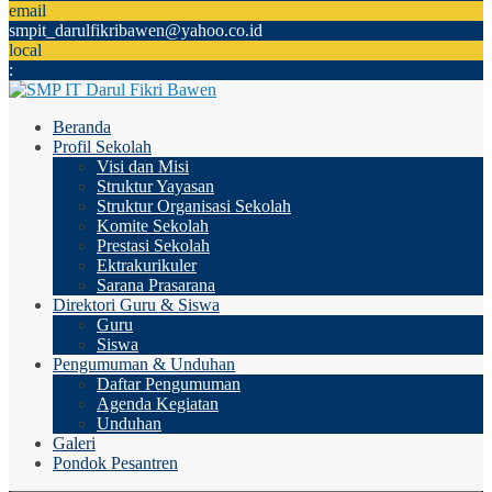
email
smpit_darulfikribawen@yahoo.co.id
local
:
Beranda
Profil Sekolah
Visi dan Misi
Struktur Yayasan
Struktur Organisasi Sekolah
Komite Sekolah
Prestasi Sekolah
Ektrakurikuler
Sarana Prasarana
Direktori Guru & Siswa
Guru
Siswa
Pengumuman & Unduhan
Daftar Pengumuman
Agenda Kegiatan
Unduhan
Galeri
Pondok Pesantren