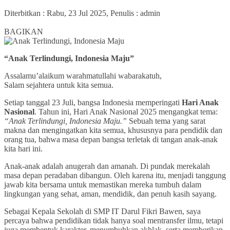
Diterbitkan :
Rabu, 23 Jul 2025
, Penulis :
admin
0
BAGIKAN
“Anak Terlindungi, Indonesia Maju”
Assalamu’alaikum warahmatullahi wabarakatuh,
Salam sejahtera untuk kita semua.
Setiap tanggal 23 Juli, bangsa Indonesia memperingati
Hari Anak
Nasional
. Tahun ini, Hari Anak Nasional 2025 mengangkat tema:
“Anak Terlindungi, Indonesia Maju.”
Sebuah tema yang sarat
makna dan mengingatkan kita semua, khususnya para pendidik dan
orang tua, bahwa masa depan bangsa terletak di tangan anak-anak
kita hari ini.
Anak-anak adalah anugerah dan amanah. Di pundak merekalah
masa depan peradaban dibangun. Oleh karena itu, menjadi tanggung
jawab kita bersama untuk memastikan mereka tumbuh dalam
lingkungan yang sehat, aman, mendidik, dan penuh kasih sayang.
Sebagai Kepala Sekolah di SMP IT Darul Fikri Bawen, saya
percaya bahwa pendidikan tidak hanya soal mentransfer ilmu, tetapi
juga membentuk karakter, menumbuhkan akhlak, serta memberikan