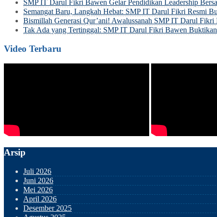
SMP IT Darul Fikri Bawen Gelar Pendidikan Leadership Be
Semangat Baru, Langkah Hebat: SMP IT Darul Fikri Resmi Bu
Bismillah Generasi Qur’ani! Awalussanah SMP IT Darul Fik
Tak Ada yang Tertinggal: SMP IT Darul Fikri Bawen Buktik
Video Terbaru
Arsip
Juli 2026
Juni 2026
Mei 2026
April 2026
Desember 2025