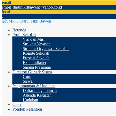
email
smpit_darulfikribawen@yahoo.co.id
local
:
Beranda
Profil Sekolah
Visi dan Misi
Struktur Yayasan
Struktur Organisasi Sekolah
Komite Sekolah
Prestasi Sekolah
Ektrakurikuler
Sarana Prasarana
Direktori Guru & Siswa
Guru
Siswa
Pengumuman & Unduhan
Daftar Pengumuman
Agenda Kegiatan
Unduhan
Galeri
Pondok Pesantren