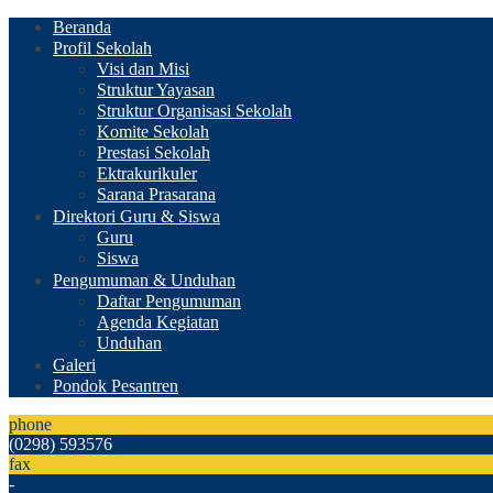
Beranda
Profil Sekolah
Visi dan Misi
Struktur Yayasan
Struktur Organisasi Sekolah
Komite Sekolah
Prestasi Sekolah
Ektrakurikuler
Sarana Prasarana
Direktori Guru & Siswa
Guru
Siswa
Pengumuman & Unduhan
Daftar Pengumuman
Agenda Kegiatan
Unduhan
Galeri
Pondok Pesantren
phone
(0298) 593576
fax
-