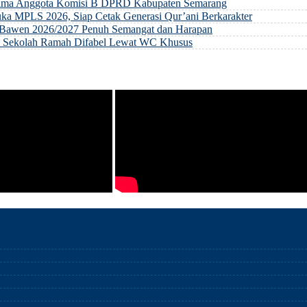
rsama Anggota Komisi B DPRD Kabupaten Semarang
ka MPLS 2026, Siap Cetak Generasi Qur’ani Berkarakter
ri Bawen 2026/2027 Penuh Semangat dan Harapan
an Sekolah Ramah Difabel Lewat WC Khusus