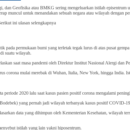
gi, dan Geofisika atau BMKG sering mengeluarkan istilah episentrum 
a kerap muncul untuk menandakan sebuah negara atau wilayah dengan p
rikut ini ulasan selengkapnya
ik pada permukaan bumi yang terletak tegak lurus di atas pusat gem
di suatu wilayah.
elaskan saat masa pandemi oleh Direktur Institut Nasional Alergi dan 
rus corona mulai merebak di Wuhan, Italia, New York, hingga India. Is
a periode 2020 lalu saat kasus pasien positif corona mengalami pening
odebek) yang pernah jadi wilayah terbanyak kasus positif COVID-19 d
rdasarkan data yang dihimpun oleh Kementerian Kesehatan, wilayah t
enyebut istilah yang lain yakni hiposentrum.