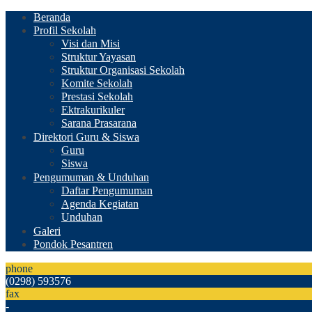
Beranda
Profil Sekolah
Visi dan Misi
Struktur Yayasan
Struktur Organisasi Sekolah
Komite Sekolah
Prestasi Sekolah
Ektrakurikuler
Sarana Prasarana
Direktori Guru & Siswa
Guru
Siswa
Pengumuman & Unduhan
Daftar Pengumuman
Agenda Kegiatan
Unduhan
Galeri
Pondok Pesantren
phone
(0298) 593576
fax
-