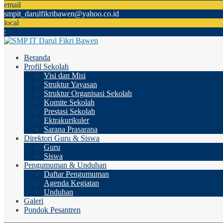
email
smpit_darulfikribawen@yahoo.co.id
local
:
Beranda
Profil Sekolah
Visi dan Misi
Struktur Yayasan
Struktur Organisasi Sekolah
Komite Sekolah
Prestasi Sekolah
Ektrakurikuler
Sarana Prasarana
Direktori Guru & Siswa
Guru
Siswa
Pengumuman & Unduhan
Daftar Pengumuman
Agenda Kegiatan
Unduhan
Galeri
Pondok Pesantren