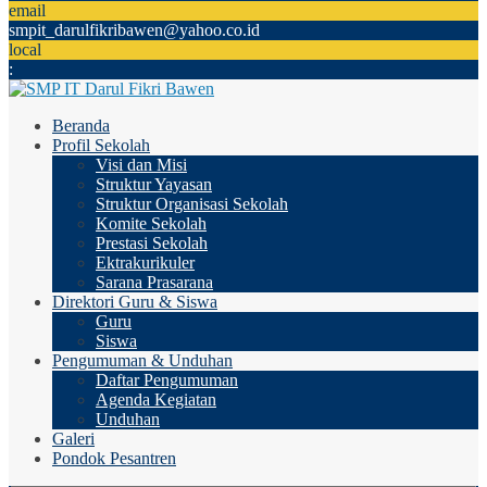
email
smpit_darulfikribawen@yahoo.co.id
local
:
Beranda
Profil Sekolah
Visi dan Misi
Struktur Yayasan
Struktur Organisasi Sekolah
Komite Sekolah
Prestasi Sekolah
Ektrakurikuler
Sarana Prasarana
Direktori Guru & Siswa
Guru
Siswa
Pengumuman & Unduhan
Daftar Pengumuman
Agenda Kegiatan
Unduhan
Galeri
Pondok Pesantren