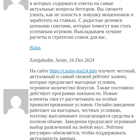
в которых содержатся ответы на самые
актуальные вопросы бетторов. Вы сможете
узнать, как не попасть в ловушку мошенников и
заработать на ставках. С радостью делимся
ценными советами, которые помогут вам стать
успешным игроком. Выкладываем лучшие
расчеты и стратегии ставок для вас.
Balas
Zenijaboibe
,
Senin, 16 Des 2024
На сайте
https://casino-top24.info
изучите честный,
актуальный и самый свежий рейтинг казино,
которые предлагают выгодные условия,
огромное количество бонусов. Также постоянно
действует программа лояльности. Новые
клиенты смогут рассчитывать на особые
привилегированные условия. Онлайн-заведения
работают на выгодных, честных условиях,
поэтому выплачивают полагающиеся средства в
полном объеме. Заведения предлагают огромный
выбор развлечений на любой вкус. Рейтинг
регулярно обновляется, чтобы поддерживать
актуальность данных.