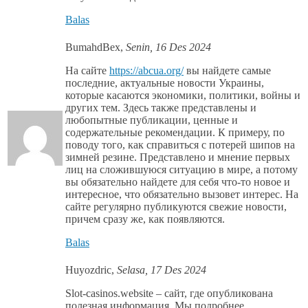
Balas
BumahdBex
,
Senin, 16 Des 2024
На сайте
https://abcua.org/
вы найдете самые
последние, актуальные новости Украины,
которые касаются экономики, политики, войны и
других тем. Здесь также представлены и
любопытные публикации, ценные и
содержательные рекомендации. К примеру, по
поводу того, как справиться с потерей шипов на
зимней резине. Представлено и мнение первых
лиц на сложившуюся ситуацию в мире, а потому
вы обязательно найдете для себя что-то новое и
интересное, что обязательно вызовет интерес. На
сайте регулярно публикуются свежие новости,
причем сразу же, как появляются.
Balas
Huyozdric
,
Selasa, 17 Des 2024
Slot-casinos.website – сайт, где опубликована
полезная информация. Мы подробнее