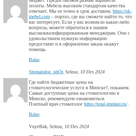
бюджет. Предоставляем разные варианты
оплаты. Мебель высоким стандартам качества
отвечает. Мы ее точно в срок доставим.
https://ok-
mebel.com
– портал, где вы сможете найти то, что
вас интересует. Если у вас возникли какие-либо
вопросы, можете обратиться к нашим
высококвалифицированным менеджерам. Они с
удовольствием нужную информацию
предоставят и в оформлении заказа окажут
помощь.
Balas
Stomatolog_ohOr
,
Selasa, 10 Des 2024
Где найти бюджетные цены на
стоматологические услуги в Минске?, покажем.
Самые доступные цены на стоматологию в
Минске, рекомендуем ознакомиться.
Платный врач стоматолог
https://total-implant.ru/
.
Balas
VuyeBak
,
Selasa, 10 Des 2024