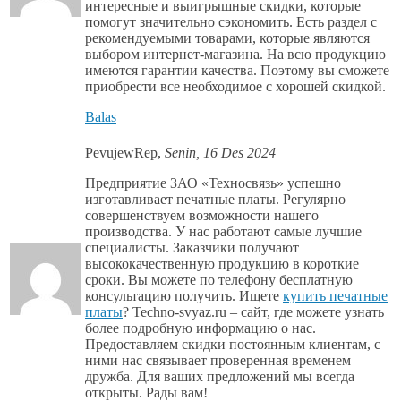
интересные и выигрышные скидки, которые
помогут значительно сэкономить. Есть раздел с
рекомендуемыми товарами, которые являются
выбором интернет-магазина. На всю продукцию
имеются гарантии качества. Поэтому вы сможете
приобрести все необходимое с хорошей скидкой.
Balas
PevujewRep
,
Senin, 16 Des 2024
Предприятие ЗАО «Техносвязь» успешно
изготавливает печатные платы. Регулярно
совершенствуем возможности нашего
производства. У нас работают самые лучшие
специалисты. Заказчики получают
высококачественную продукцию в короткие
сроки. Вы можете по телефону бесплатную
консультацию получить. Ищете
купить печатные
платы
? Techno-svyaz.ru – сайт, где можете узнать
более подробную информацию о нас.
Предоставляем скидки постоянным клиентам, с
ними нас связывает проверенная временем
дружба. Для ваших предложений мы всегда
открыты. Рады вам!