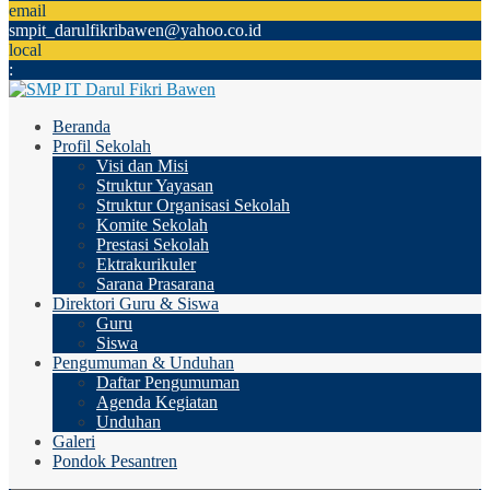
email
smpit_darulfikribawen@yahoo.co.id
local
:
Beranda
Profil Sekolah
Visi dan Misi
Struktur Yayasan
Struktur Organisasi Sekolah
Komite Sekolah
Prestasi Sekolah
Ektrakurikuler
Sarana Prasarana
Direktori Guru & Siswa
Guru
Siswa
Pengumuman & Unduhan
Daftar Pengumuman
Agenda Kegiatan
Unduhan
Galeri
Pondok Pesantren