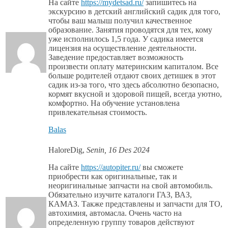
На сайте
https://mydetsad.ru/
запишитесь на
экскурсию в детский английский садик для того,
чтобы ваш малыш получил качественное
образование. Занятия проводятся для тех, кому
уже исполнилось 1,5 года. У садика имеется
лицензия на осуществление деятельности.
Заведение предоставляет возможность
произвести оплату материнским капиталом. Все
больше родителей отдают своих детишек в этот
садик из-за того, что здесь абсолютно безопасно,
кормят вкусной и здоровой пищей, всегда уютно,
комфортно. На обучение установлена
привлекательная стоимость.
Balas
HaloreDig
,
Senin, 16 Des 2024
На сайте
https://autopiter.ru/
вы сможете
приобрести как оригинальные, так и
неоригинальные запчасти на свой автомобиль.
Обязательно изучите каталоги ГАЗ, ВАЗ,
КАМАЗ. Также представлены и запчасти для ТО,
автохимия, автомасла. Очень часто на
определенную группу товаров действуют