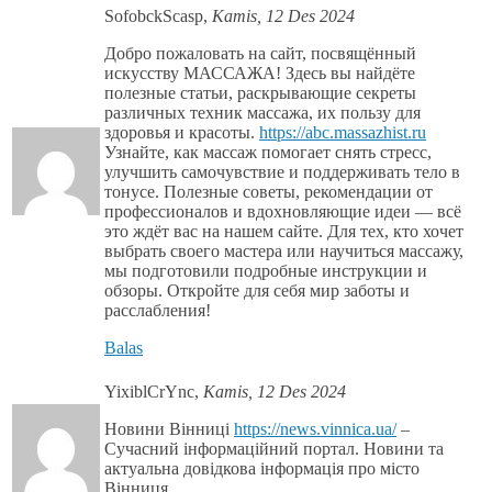
SofobckScasp
,
Kamis, 12 Des 2024
Добро пожаловать на сайт, посвящённый
искусству МАССАЖА! Здесь вы найдёте
полезные статьи, раскрывающие секреты
различных техник массажа, их пользу для
здоровья и красоты.
https://abc.massazhist.ru
Узнайте, как массаж помогает снять стресс,
улучшить самочувствие и поддерживать тело в
тонусе. Полезные советы, рекомендации от
профессионалов и вдохновляющие идеи — всё
это ждёт вас на нашем сайте. Для тех, кто хочет
выбрать своего мастера или научиться массажу,
мы подготовили подробные инструкции и
обзоры. Откройте для себя мир заботы и
расслабления!
Balas
YixiblCrYnc
,
Kamis, 12 Des 2024
Новини Вінниці
https://news.vinnica.ua/
–
Сучасний інформаційний портал. Новини та
актуальна довідкова інформація про місто
Вінниця.