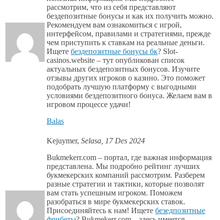
рассмотрим, что из себя представляют
бездепозитные бонусы и как их получить можно.
Рекомендуем вам ознакомиться с игрой,
интерфейсом, правилами и стратегиями, прежде
чем приступить к ставкам на реальные деньги.
Ищете
бездепозитные бонусы бк
? Slot-
casinos.website – тут опубликован список
актуальных бездепозитных бонусов. Изучите
отзывы других игроков о казино. Это поможет
подобрать лучшую платформу с выгодными
условиями бездепозитного бонуса. Желаем вам в
игровом процессе удачи!
Balas
Kejuymer
,
Selasa, 17 Des 2024
Bukmekerr.com – портал, где важная информация
представлена. Мы подробно рейтинг лучших
букмекерских компаний рассмотрим. Разберем
разные стратегии и тактики, которые позволят
вам стать успешным игроком. Поможем
разобраться в мире букмекерских ставок.
Присоединяйтесь к нам! Ищете
безедпозитные
фрибеты
? Bukmekerr.com – здесь имеется