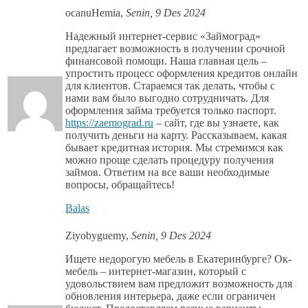
ocanuHemia
,
Senin, 9 Des 2024
Надежный интернет-сервис «Займоград»
предлагает возможность в получении срочной
финансовой помощи. Наша главная цель –
упростить процесс оформления кредитов онлайн
для клиентов. Стараемся так делать, чтобы с
нами вам было выгодно сотрудничать. Для
оформления займа требуется только паспорт.
https://zaemograd.ru
– сайт, где вы узнаете, как
получить деньги на карту. Рассказываем, какая
бывает кредитная история. Мы стремимся как
можно проще сделать процедуру получения
займов. Ответим на все ваши необходимые
вопросы, обращайтесь!
Balas
Ziyobyguemy
,
Senin, 9 Des 2024
Ищете недорогую мебель в Екатеринбурге? Ок-
мебель – интернет-магазин, который с
удовольствием вам предложит возможность для
обновления интерьера, даже если ограничен