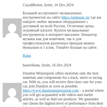
CuyallReirm
,
Senin, 16 Des 2024
Большой ассортимент музыкальных
инструментов на сайте
https://epimusic.ru/
где вы
найдете любое звуковое оборудование с
доставкой по всей России. Отличные цены,
огромный каталог. Купить музыкальные
инструменты в интернет-магазине Эпицентр
музыки как для новичков, так и для
профессионалов различных брендов можно
буквально в 1 клик. Узнайте больше на сайте.
Balas
hasenSkata
,
Senin, 16 Des 2024
Dundon Motorsports offers motorists only the best
materials and components for a track, street or racing
car. With us, you will receive first-class care for your
car, join Dundon as soon as possible.
https://www.dundonmotorsports.com
– a portal where
you will get acquainted with videos and useful
articles, as well as find our products. We guarantee
our clients the highest level of performance from their