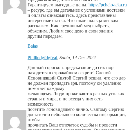
Гарантируем выгодные цены.
https://pchelo-teka.ru
– ресурс, где вы детальнее с условиями доставки
и оплаты ознакомитесь. Здесь представлены
интересные статьи. Что такое пыльца мы вам
расскажем. Как гречишный мед выбрать,
объясним. Любим свое дело и свои знания
другим передаем.
Balas
Phillipdgfdgfval
,
Sabtu, 14 Des 2024
Данный гороскоп-предсказание до сих пор
находится в строжайшем секрете! Слепой
Ясновидящий Святой Сергий решил, что его дар
не должен пропадать зря, поэтому он удаленно
помогает каждому
желающему. Люди проживают в разных уголках
страны и мира, и не всегда у них есть
возможность
посетить ясновидящего лично. Святому Сергию
достаточно небольшого количества информации,
чтобы
прочитать Ваш отпечаток судьбы и провести