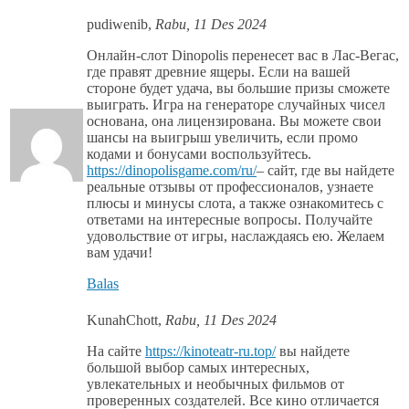
pudiwenib
,
Rabu, 11 Des 2024
Онлайн-слот Dinopolis перенесет вас в Лас-Вегас,
где правят древние ящеры. Если на вашей
стороне будет удача, вы большие призы сможете
выиграть. Игра на генераторе случайных чисел
основана, она лицензирована. Вы можете свои
шансы на выигрыш увеличить, если промо
кодами и бонусами воспользуйтесь.
https://dinopolisgame.com/ru/
– сайт, где вы найдете
реальные отзывы от профессионалов, узнаете
плюсы и минусы слота, а также ознакомитесь с
ответами на интересные вопросы. Получайте
удовольствие от игры, наслаждаясь ею. Желаем
вам удачи!
Balas
KunahChott
,
Rabu, 11 Des 2024
На сайте
https://kinoteatr-ru.top/
вы найдете
большой выбор самых интересных,
увлекательных и необычных фильмов от
проверенных создателей. Все кино отличается