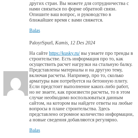
других стран. Вы можете для сотрудничества с
нами связаться по форме обратной связи.
Опишите ваш вопрос, и руководство в
ближайшее время с вами свяжется.
Balas
PaloyrSpurI
,
Kamis, 12 Des 2024
На сайте
https://kusky.ru/
вы узнаете про тренды в
строительстве. Есть информация про то, как
осуществить расчет нагрузки на стальную балку.
Представлены материалы и на другую тему,
включая расчеты. Например, про то, сколько
арматуры вам потребуется на бетонную плиту.
Если предстоит выполнение каких-либо работ,
но не знаете, как произвести расчеты, то в этом
случае необходимо воспользоваться данным
сайтом, на котором вы найдете ответы на любые
вопросы в плане строительства. Здесь
представлено огромное количество информации,
а новые сведения добавляются регулярно.
Balas