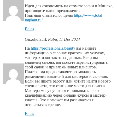
Идеи для сэкономить на стоматологии в Минске,
проглядите наши предложения.
Платный стоматолог цены
https://www.total-
implant.ru/
.
Balas
Guxuhdfaurl
,
Rabu, 11 Des 2024
На
https://professionals.beauty
вы найдете
информацию о салонах красоты, их услугах,
мастерах и контактных данных. Если вы
владелец салона, вы можете зарегистрировать
свой салон и привлечь новых клиентов.
Платформа предоставляет возможность
размещения вакансий для мастеров и салонов.
Если вы ищете работу или хотите найти нового
специалиста, это отличное место для поиска.
Мастера могут учиться и повышать свою
квалификацию через онлайн-курсы и мастер-
классы. Это поможет им развиваться и
оставаться в тренде.
Balas