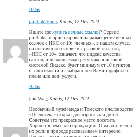
Balas
proflinksVurar
,
Kamis, 12 Des 2024
Ищите где
купить вечные ссылки
? Сервис
proflinks.ru ориентирован на размещение вечных
ссылок с ИКС от 10; «вечных», в нашем случае,
на постоянной основе и с разовой оплатой;
«ИКС от 10», означает, что индекс качества
сайтов, присваиваемый ресурсам поисковой
системой Яндекс, будет минимум от 10 пунктов,
в зависимости от выбранного Вами тарифного
плана или доп. услуги.
Balas
jibufWag
,
Kamis, 12 Des 2024
Необычный музей меда и Томского пчеловодства
«Пчелотека» открыт для взрослых и детей.
Советуем это прекрасное место посетить.
Хорошо знаем свою продукцию. О жизни пчел и
их роли в природе рассказываем интересно.
Предлагаем мед отличного качества.