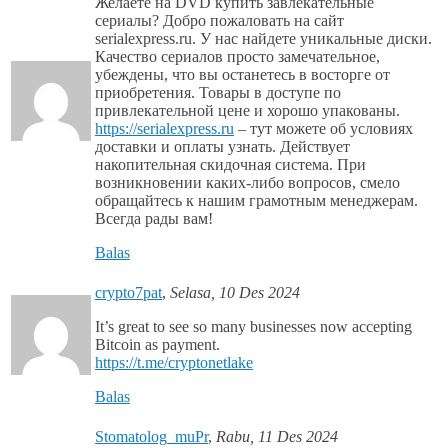
Желаете на DVD купить завлекательные
сериалы? Добро пожаловать на сайт
serialexpress.ru. У нас найдете уникальные диски.
Качество сериалов просто замечательное,
убеждены, что вы останетесь в восторге от
приобретения. Товары в доступе по
привлекательной цене и хорошо упакованы.
https://serialexpress.ru
– тут можете об условиях
доставки и оплаты узнать. Действует
накопительная скидочная система. При
возникновении каких-либо вопросов, смело
обращайтесь к нашим грамотным менеджерам.
Всегда рады вам!
Balas
crypto7pat
,
Selasa, 10 Des 2024
It’s great to see so many businesses now accepting
Bitcoin as payment.
https://t.me/cryptonetlake
Balas
Stomatolog_muPr
,
Rabu, 11 Des 2024