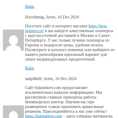
Balas
Hovubtmig
,
Senin, 16 Des 2024
Посетите сайт и интернет магазин
https://best-
poppers.ru/
и вы найдете качественные попперсы
с круглосуточной доставкой в Москве и Санкт-
Петербурге. У нас только лучшие попперсы из
Европы и недорогие цены, удобная оплата.
Посмотрите в каталоге новинки или выберите из
нашего разнообразия идеальный вариант для
своих индивидуальных предпочтений.
Balas
satipMuH
,
Senin, 16 Des 2024
Сайт bukmekerr.com предоставляет
исключительно важную информацию. Мы
рассмотрим главные принципы работы
букмекерских контор. Научим вас при
размещении ставок принимать правильные
решения. Присоединяйтесь к нас уже сейчас!
https://bukmekerr.com
– здесь собраны материалы,