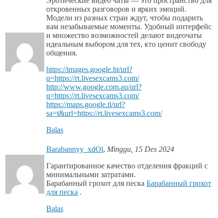
Эротические видео чаты — это пространство для
откровенных разговоров и ярких эмоций.
Модели из разных стран ждут, чтобы подарить
вам незабываемые моменты. Удобный интерфейс
и множество возможностей делают видеочаты
идеальным выбором для тех, кто ценит свободу
общения.
https://images.google.ht/url?
q=https://rt.livesexcams3.com/
http://www.google.com.au/url?
q=https://rt.livesexcams3.com/
https://maps.google.tl/url?
sa=t&url=https://rt.livesexcams3.com/
Balas
Barabannyy_xdOl
,
Minggu, 15 Des 2024
Гарантированное качество отделения фракций с
минимальными затратами.
Барабанный грохот для песка
Барабанный грохот
для песка
.
Balas