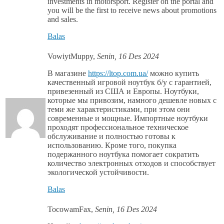
investments in motorsport. Register on the portal and
you will be the first to receive news about promotions
and sales.
Balas
VowiytMuppy
,
Senin, 16 Des 2024
В магазине
https://ltop.com.ua/
можно купить
качественный игровой ноутбук б/у с гарантией,
привезенный из США и Европы. Ноутбуки,
которые мы привозим, намного дешевле новых с
теми же характеристиками, при этом они
современные и мощные. Импортные ноутбуки
проходят профессиональное техническое
обслуживание и полностью готовы к
использованию. Кроме того, покупка
подержанного ноутбука помогает сократить
количество электронных отходов и способствует
экологической устойчивости.
Balas
TocowamFax
,
Senin, 16 Des 2024