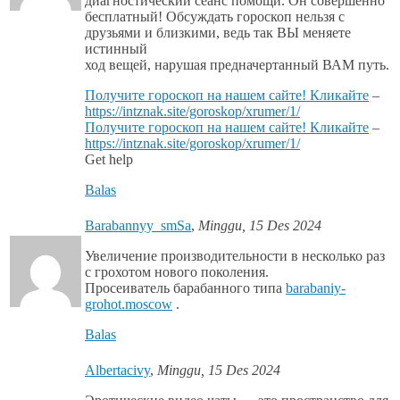
диагностический сеанс помощи. Он совершенно
бесплатный! Обсуждать гороскоп нельзя с
друзьями и близкими, ведь так ВЫ меняете
истинный
ход вещей, нарушая предначертанный ВАМ путь.
Получите гороскоп на нашем сайте! Кликайте
–
https://intznak.site/goroskop/xrumer/1/
Получите гороскоп на нашем сайте! Кликайте
–
https://intznak.site/goroskop/xrumer/1/
Get help
Balas
Barabannyy_smSa
,
Minggu, 15 Des 2024
Увеличение производительности в несколько раз
с грохотом нового поколения.
Просеиватель барабанного типа
barabaniy-
grohot.moscow
.
Balas
Albertacivy
,
Minggu, 15 Des 2024