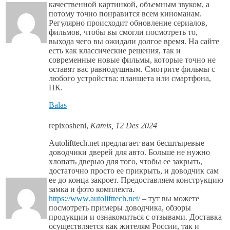
качественной картинкой, объемным звуком, а
потому точно понравится всем киноманам.
Регулярно происходит обновление сериалов,
фильмов, чтобы вы смогли посмотреть то,
выхода чего вы ожидали долгое время. На сайте
есть как классические решения, так и
современные новые фильмы, которые точно не
оставят вас равнодушным. Смотрите фильмы с
любого устройства: планшета или смартфона,
ПК.
Balas
repixosheni
,
Kamis, 12 Des 2024
Autolifttech.net предлагает вам бесштыревые
доводчики дверей для авто. Больше не нужно
хлопать дверью для того, чтобы ее закрыть,
достаточно просто ее прикрыть, и доводчик сам
ее до конца закроет. Предоставляем конструкцию
замка и фото комплекта.
https://www.autolifttech.net/
– тут вы можете
посмотреть примеры доводчика, обзоры
продукции и ознакомиться с отзывами. Доставка
осуществляется как жителям России, так и