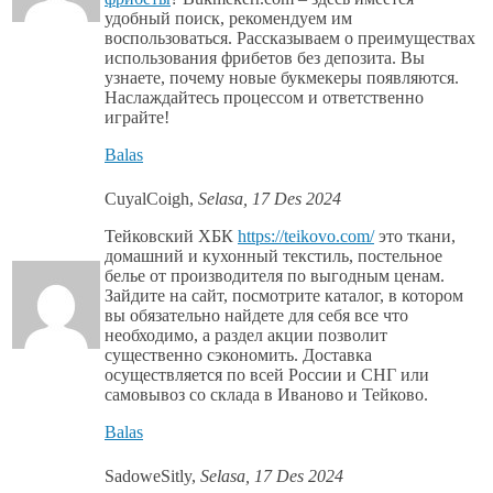
удобный поиск, рекомендуем им
воспользоваться. Рассказываем о преимуществах
использования фрибетов без депозита. Вы
узнаете, почему новые букмекеры появляются.
Наслаждайтесь процессом и ответственно
играйте!
Balas
CuyalCoigh
,
Selasa, 17 Des 2024
Тейковский ХБК
https://teikovo.com/
это ткани,
домашний и кухонный текстиль, постельное
белье от производителя по выгодным ценам.
Зайдите на сайт, посмотрите каталог, в котором
вы обязательно найдете для себя все что
необходимо, а раздел акции позволит
существенно сэкономить. Доставка
осуществляется по всей России и СНГ или
самовывоз со склада в Иваново и Тейково.
Balas
SadoweSitly
,
Selasa, 17 Des 2024