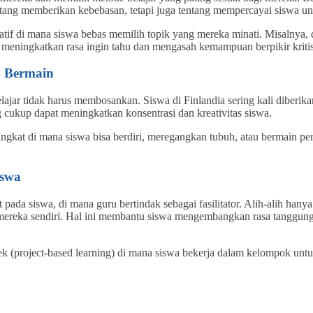
entang memberikan kebebasan, tetapi juga tentang mempercayai siswa u
tif di mana siswa bebas memilih topik yang mereka minati. Misalnya, d
meningkatkan rasa ingin tahu dan mengasah kemampuan berpikir kritis
n Bermain
lajar tidak harus membosankan. Siswa di Finlandia sering kali diberik
cukup dapat meningkatkan konsentrasi dan kreativitas siswa.
 singkat di mana siswa bisa berdiri, meregangkan tubuh, atau bermain pe
iswa
ada siswa, di mana guru bertindak sebagai fasilitator. Alih-alih han
reka sendiri. Hal ini membantu siswa mengembangkan rasa tanggung 
k (project-based learning) di mana siswa bekerja dalam kelompok untu