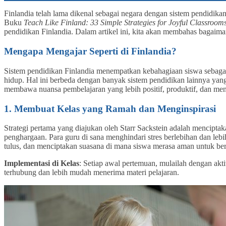
Finlandia telah lama dikenal sebagai negara dengan sistem pendidikan
Buku
Teach Like Finland: 33 Simple Strategies for Joyful Classroom
pendidikan Finlandia. Dalam artikel ini, kita akan membahas bagaiman
Mengapa Mengajar Seperti di Finlandia?
Sistem pendidikan Finlandia menempatkan kebahagiaan siswa sebagai 
hidup. Hal ini berbeda dengan banyak sistem pendidikan lainnya yan
membawa nuansa pembelajaran yang lebih positif, produktif, dan me
1. Membuat Kelas yang Ramah dan Menginspirasi
Strategi pertama yang diajukan oleh Starr Sackstein adalah mencipt
penghargaan. Para guru di sana menghindari stres berlebihan dan leb
tulus, dan menciptakan suasana di mana siswa merasa aman untuk ber
Implementasi di Kelas
: Setiap awal pertemuan, mulailah dengan akti
terhubung dan lebih mudah menerima materi pelajaran.