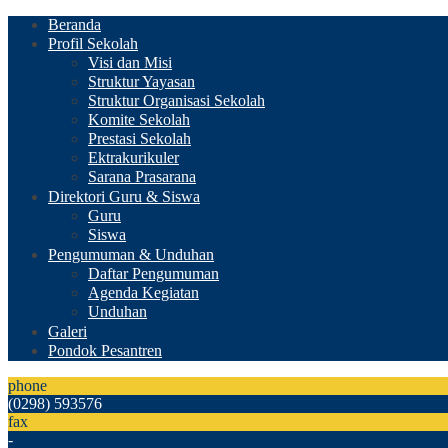
Beranda
Profil Sekolah
Visi dan Misi
Struktur Yayasan
Struktur Organisasi Sekolah
Komite Sekolah
Prestasi Sekolah
Ektrakurikuler
Sarana Prasarana
Direktori Guru & Siswa
Guru
Siswa
Pengumuman & Unduhan
Daftar Pengumuman
Agenda Kegiatan
Unduhan
Galeri
Pondok Pesantren
phone
(0298) 593576
fax
-